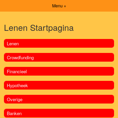
Menu +
Lenen Startpagina
Lenen
Crowdfunding
Financieel
Hypotheek
Overige
Banken